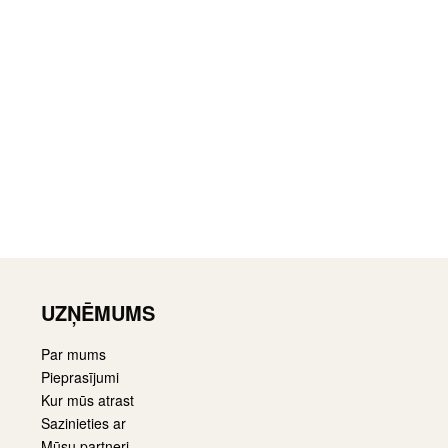
a krēsls Saki /
Pusbāra krēsls Saki /
7, Brūngans
Uras 12 (Stool 65),
Pelēks
airāk
86,00
€
Pievienot grozam
UZŅĒMUMS
Par mums
Pieprasījumi
Kur mūs atrast
Sazinieties ar
Mūsu partneri