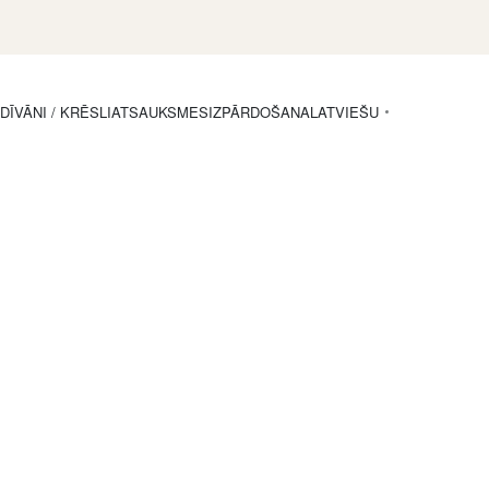
I
DĪVĀNI / KRĒSLI
ATSAUKSMES
IZPĀRDOŠANA
LATVIEŠU