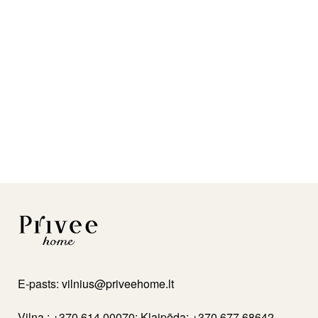
Pusbāra krēsls Mey /
Pusbāra krēsls Mey
Odessa 600 (Stool 65),
Uras 2 (Stool 65),
gaiši pelēks
94,00
€
Lasīt vairāk
105,00
€
Lasīt vairāk
E-pasts:
vilnius@priveehome.lt
Viļņa : +370 614 00070; Klaipēda: +370 677 68642