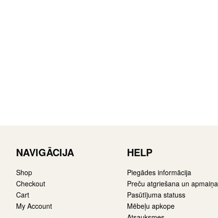
 /
Pusbāra krēsls Mey
Pusbār
 Brūns
/Odessa 450 (Stool 65),
Eden 
Sūnu zaļš
95,00
€
Lasīt v
105,00
€
Lasīt vairāk
NAVIGĀCIJA
HELP
Shop
Piegādes informācija
Checkout
Preču atgriešana un apmaiņa
Cart
Pasūtījuma statuss
My Account
Mēbeļu apkope
Atsauksmes