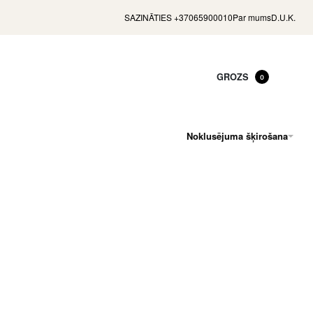
SAZINĀTIES +37065900010
Par mums
D.U.K.
GROZS
0
Noklusējuma šķirošana