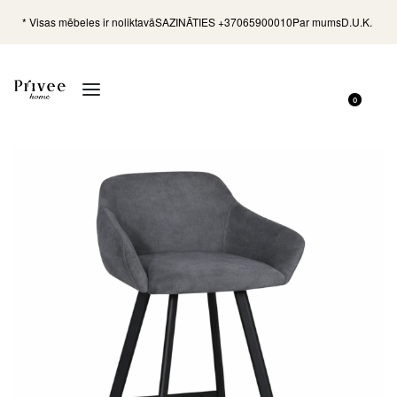
* Visas mēbeles ir noliktavā
SAZINĀTIES +37065900010
Par mums
D.U.K.
0