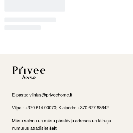
E-pasts:
vilnius@priveehome.lt
Viļņa : +370 614 00070; Klaipēda: +370 677 68642
Mūsu salonu un mūsu pārstāvju adreses un tālruņu
numurus atradīsiet
šeit