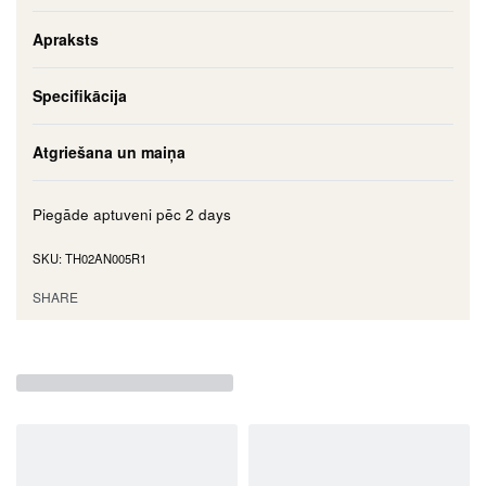
Apraksts
Specifikācija
Atgriešana un maiņa
Piegāde aptuveni pēc
2 days
TH02AN005R1
SHARE