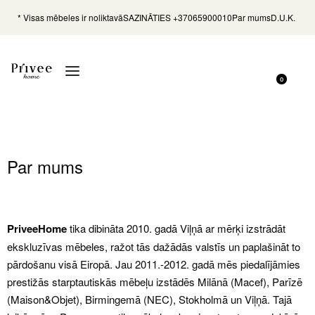
* Visas mēbeles ir noliktavā
SAZINĀTIES +37065900010
Par mums
D.U.K.
0
Par mums
PriveeHome
tika dibināta 2010. gadā Viļņā ar mērķi izstrādāt
ekskluzīvas mēbeles, ražot tās dažādās valstīs un paplašināt to
pārdošanu visā Eiropā. Jau 2011.-2012. gadā mēs piedalījāmies
prestižās starptautiskās mēbeļu izstādēs Milānā (Macef), Parīzē
(Maison&Objet), Birmingemā (NEC), Stokholmā un Viļņā. Tajā