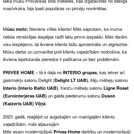
laikā mūsu Provansas stila mēbeles, kas izgatavotas no dabīgā
masīvkoka, bija īpaši populāras un pircēju novērtētas.
M
ūsu moto:
Neviens vīlies klients! Mēs saprotam, ka mums
nebūs otrreizējas iespējas radīt labu pirmo iespaidu. Mēs darām
visu iespējamo, lai ikviens klients būtu apmierināts un atgrieztos.
Mūsu darbs un uzmanība pret klientu vajadzībām nodrošina, ka
ikviena iepirkšanās pieredze ir patīkama un bez problēmām.
PRIVEE HOME
– tā ir daļa no
INTERIO grupas
, kas ietver arī
gaismekļu salonu Delight (
Delight
LT UAB)
, itāļu mēbeļu salonu
Interio
(Interio Baltic UAB)
, franču mēbeļu salonu
Ligne Roset
(Eurointerjeras UAB)
un galda piederumu salonu
Duson
(Kaizeris UAB)
Viļņā
.
2023. gadā, reaģējot uz augošajām un mainīgajām klientu
vajadzībām, mēs atjaunojām
Mēs esam modernizējuši
Privee Home
darbību un modernizējuši