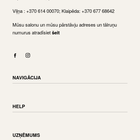
Viļņa : +370 614 00070; Klaipēda: +370 677 68642
Mūsu salonu un mūsu pārstāvju adreses un tālruņu
numurus atradīsiet
šeit
NAVIGĀCIJA
Shop
Checkout
HELP
Cart
My Account
Piegādes informācija
Preču atgriešana un apmaiņa
UZŅĒMUMS
Pasūtījuma statuss