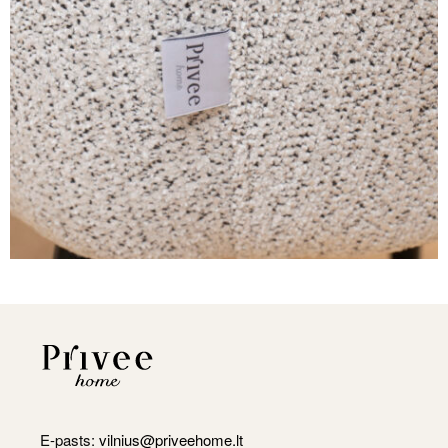
E-pasts:
vilnius@priveehome.lt