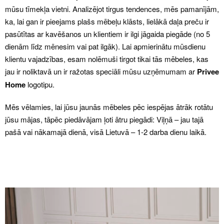
mūsu tīmekļa vietni. Analizējot tirgus tendences, mēs pamanījām,
ka, lai gan ir pieejams plašs mēbeļu klāsts, lielākā daļa preču ir
pasūtītas ar kavēšanos un klientiem ir ilgi jāgaida piegāde (no 5
dienām līdz mēnesim vai pat ilgāk). Lai apmierinātu mūsdienu
klientu vajadzības, esam nolēmuši tirgot tikai tās mēbeles, kas
jau ir noliktavā un ir ražotas speciāli mūsu uzņēmumam ar
Privee
Home
logotipu.
Mēs vēlamies, lai jūsu jaunās mēbeles pēc iespējas ātrāk rotātu
jūsu mājas, tāpēc piedāvājam ļoti ātru piegādi: Viļņā – jau tajā
pašā vai nākamaј
ā
dienā, visā Lietuvā – 1-2 darba dienu laikā.