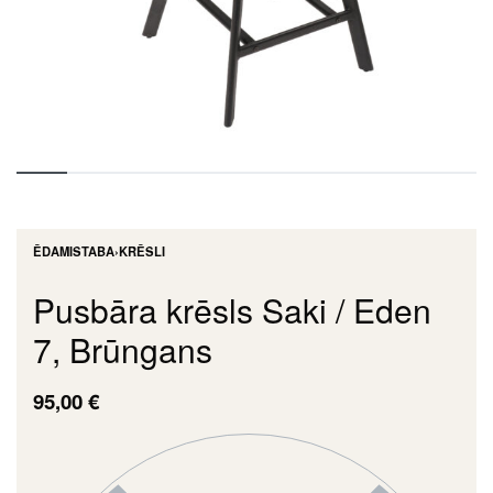
ĒDAMISTABA
›
KRĒSLI
Pusbāra krēsls Saki / Eden
7, Brūngans
95,00
€