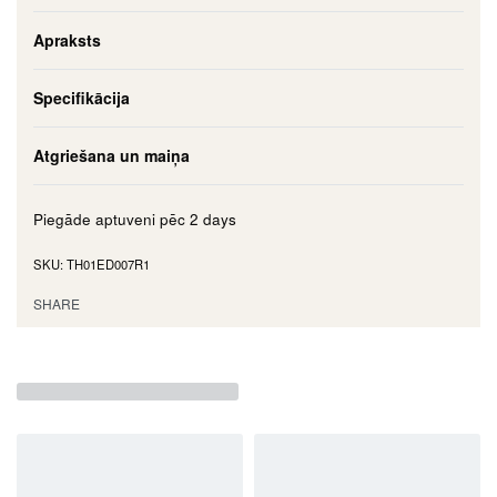
Apraksts
Specifikācija
Atgriešana un maiņa
Piegāde aptuveni pēc
2 days
TH01ED007R1
SHARE