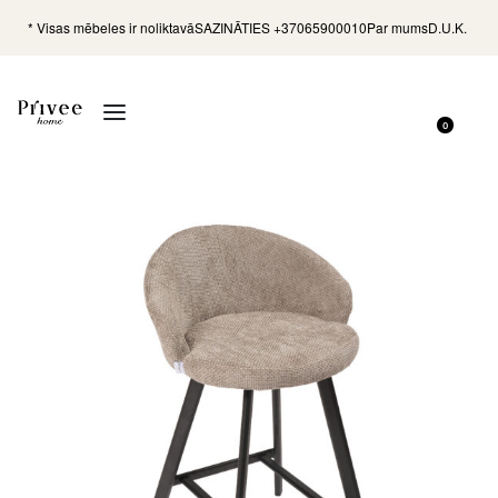
* Visas mēbeles ir noliktavā
SAZINĀTIES +37065900010
Par mums
D.U.K.
0