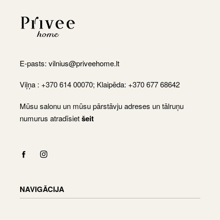
E-pasts:
vilnius@priveehome.lt
Viļņa : +370 614 00070; Klaipēda: +370 677 68642
Mūsu salonu un mūsu pārstāvju adreses un tālruņu
numurus atradīsiet
šeit
NAVIGĀCIJA
Shop