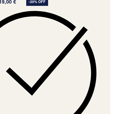
19,00
€
-20% OFF