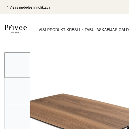
* Visas mēbeles ir noliktavā
VISI PRODUKTI
KRĒSLI
TABULAS
KAFIJAS GALD