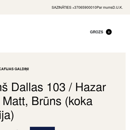
SAZINĀTIES +37065900010
Par mums
D.U.K.
GROZS
0
KAFIJAS GALDIŅI
ņš Dallas 103 / Hazar
 Matt, Brūns (koka
ija)