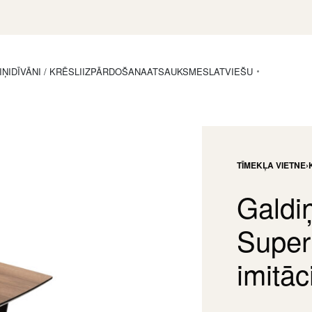
IŅI
DĪVĀNI / KRĒSLI
IZPĀRDOŠANA
ATSAUKSMES
LATVIEŠU
TĪMEKĻA VIETNE
›
Galdi
Super
imitāc