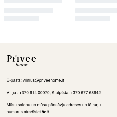
E-pasts:
vilnius@priveehome.lt
Viļņa : +370 614 00070; Klaipēda: +370 677 68642
Mūsu salonu un mūsu pārstāvju adreses un tālruņu
numurus atradīsiet
šeit