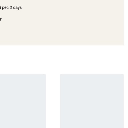
i pēc
2 days
M1