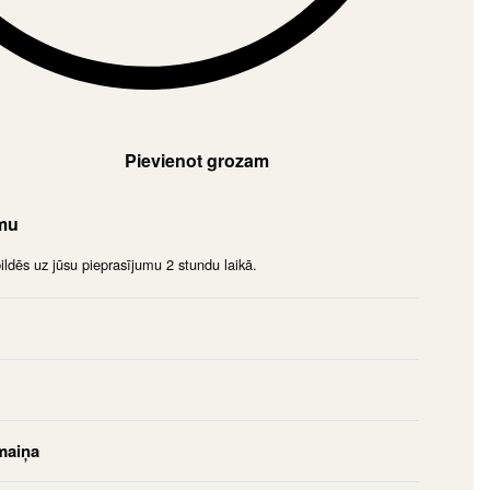
Pievienot grozam
umu
dēs uz jūsu pieprasījumu 2 stundu laikā.
maiņa