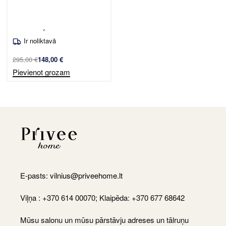
Dīvāns Jelly Bear/balts
Ir noliktavā
295,00
€
148,00
€
Pievienot grozam
E-pasts:
vilnius@priveehome.lt
Viļņa : +370 614 00070; Klaipēda: +370 677 68642
Mūsu salonu un mūsu pārstāvju adreses un tālruņu