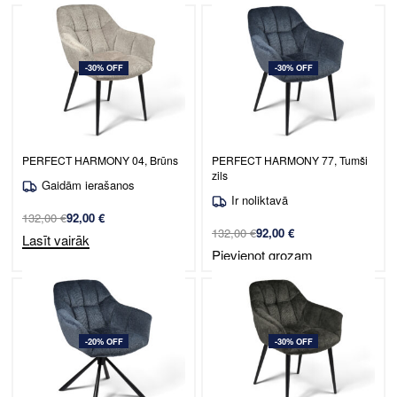
-30% OFF
-30% OFF
Ēdamistabas krēsls Venice /
Ēdamistabas krēsls Venice /
PERFECT HARMONY 04, Brūns
PERFECT HARMONY 77, Tumši
zils
Gaidām ierašanos
Ir noliktavā
132,00
€
92,00
€
132,00
€
92,00
€
Lasīt vairāk
Pievienot grozam
-20% OFF
-30% OFF