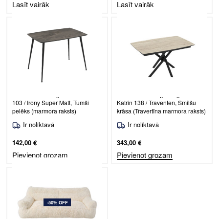
Lasīt vairāk
Lasīt vairāk
Taisnstūra ēdamgalds Maribor
Izvelkams ēdamgalda galds
103 / Irony Super Matt, Tumši
Katrin 138 / Traventen, Smilšu
pelēks (marmora raksts)
krāsa (Travertīna marmora raksts)
Ir noliktavā
Ir noliktavā
142,00
€
343,00
€
Pievienot grozam
Pievienot grozam
-50% OFF