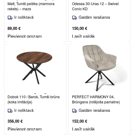
Matt, Tumši pelēks (marmora
Odessa 30-Uras 12 – Swivel
raksts) – mazs
Conic KD
Ir noliktavā
Gaidām ierašanos
89,00
€
150,00
€
Pievienot grozam
Lasīt vairāk
Izvelkams ēdamgalda galds
Ēdamistabas krēsls Venice /
Dobok 110 / Barok, Tumši brūns
PERFECT HARMONY 04,
(koka imitācija)
Brūngans (rotējoša pamatne)
Ir noliktavā
Gaidām ierašanos
356,00
€
152,00
€
Pievienot grozam
Lasīt vairāk