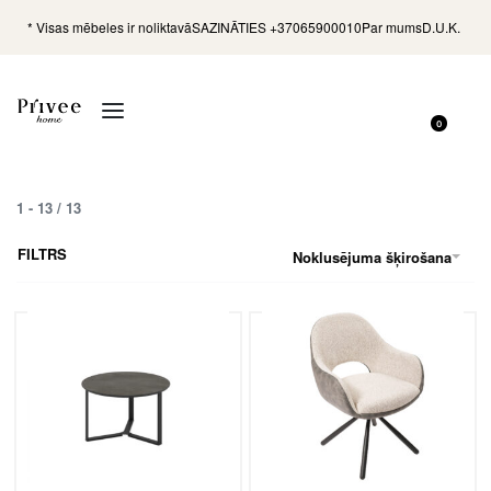
* Visas mēbeles ir noliktavā
SAZINĀTIES +37065900010
Par mums
D.U.K.
0
1
-
13
/
13
FILTRS
Noklusējuma šķirošana
Galdiņš Miami 68 / Irony Super
Ēdamistabas krēsls Duro /