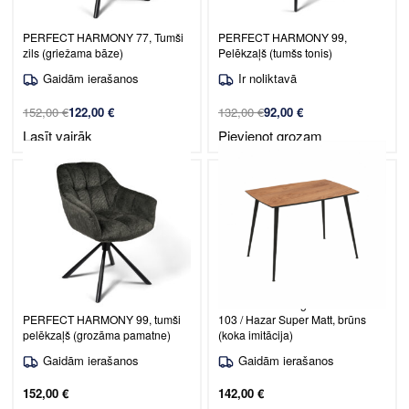
Ēdamistabas krēsls Venice /
Ēdamistabas krēsls Venice /
PERFECT HARMONY 77, Tumši
PERFECT HARMONY 99,
zils (griežama bāze)
Pelēkzaļš (tumšs tonis)
Gaidām ierašanos
Ir noliktavā
152,00
€
122,00
€
132,00
€
92,00
€
Lasīt vairāk
Pievienot grozam
Ēdamistabas krēsls Venice /
Taisnstūra ēdamgalds Maribor
PERFECT HARMONY 99, tumši
103 / Hazar Super Matt, brūns
pelēkzaļš (grozāma pamatne)
(koka imitācija)
Gaidām ierašanos
Gaidām ierašanos
152,00
€
142,00
€