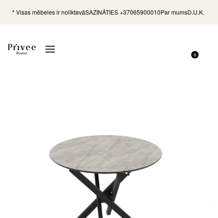
* Visas mēbeles ir noliktavā
SAZINĀTIES +37065900010
Par mums
D.U.K.
0