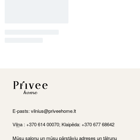
E-pasts:
vilnius@priveehome.lt
Viļņa : +370 614 00070; Klaipēda: +370 677 68642
Mūsu salonu un mūsu pārstāvju adreses un tālruņu