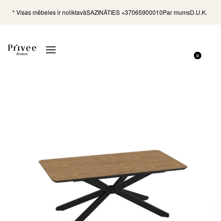
* Visas mēbeles ir noliktavā
SAZINĀTIES +37065900010
Par mums
D.U.K.
0