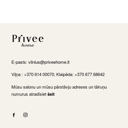
E-pasts:
vilnius@priveehome.lt
Viļņa : +370 614 00070; Klaipēda: +370 677 68642
Mūsu salonu un mūsu pārstāvju adreses un tālruņu
numurus atradīsiet
šeit