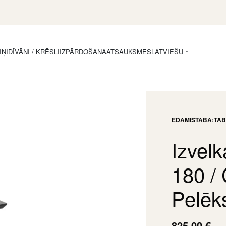
IŅI
DĪVĀNI / KRĒSLI
IZPĀRDOŠANA
ATSAUKSMES
LATVIEŠU
ĒDAMISTABA
›
TA
Izvel
180 /
Pelēk
825,00
€