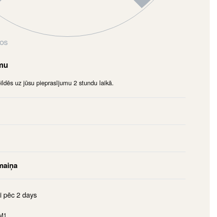
NOS
umu
dēs uz jūsu pieprasījumu 2 stundu laikā.
maiņa
i pēc
2 days
M1