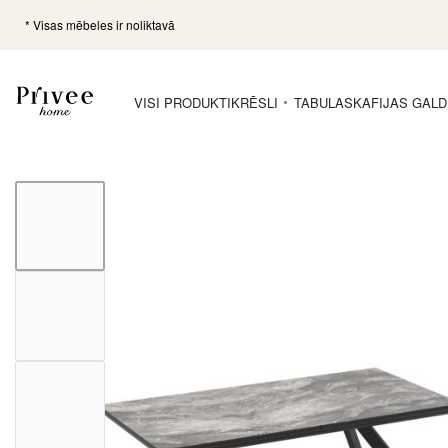
* Visas mēbeles ir noliktavā
VISI PRODUKTI
KRĒSLI
TABULAS
KAFIJAS GALD