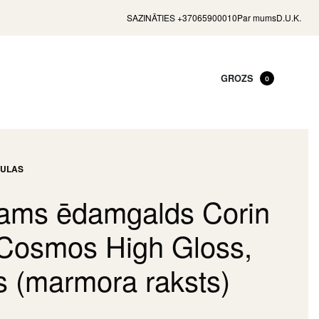
SAZINĀTIES +37065900010
Par mums
D.U.K.
GROZS
0
BULAS
kams ēdamgalds Corin
 Cosmos High Gloss,
s (marmora raksts)