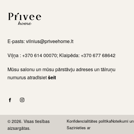
E-pasts:
vilnius@priveehome.lt
Viļņa : +370 614 00070; Klaipēda: +370 677 68642
Mūsu salonu un mūsu pārstāvju adreses un tālruņu
numurus atradīsiet
šeit
© 2026. Visas tiesības
Konfidencialitātes politika
Noteikumi un
Sazinieties ar
aizsargātas.