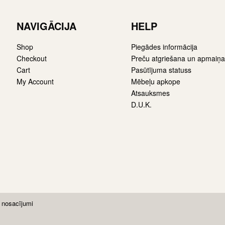
NAVIGĀCIJA
HELP
Shop
Piegādes informācija
Checkout
Preču atgriešana un apmaiņa
Cart
Pasūtījuma statuss
My Account
Mēbeļu apkope
Atsauksmes
D.U.K.
 nosacījumi