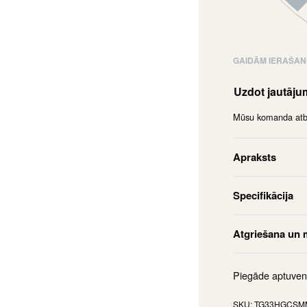
GAIDĀM IERAŠA
Uzdot jautāj
Mūsu komanda atbil
Apraksts
Specifikācija
Atgriešana un 
Piegāde aptuven
TG33HGCSM