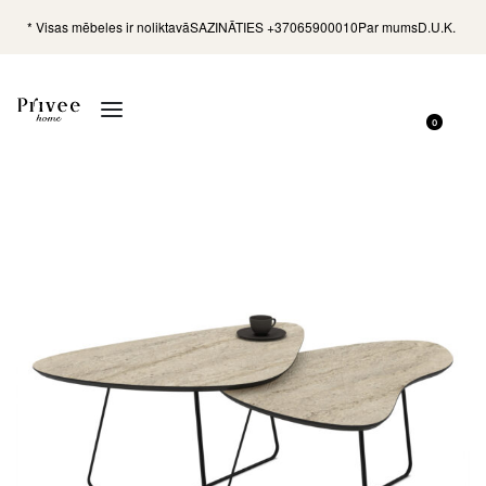
* Visas mēbeles ir noliktavā
SAZINĀTIES +37065900010
Par mums
D.U.K.
0