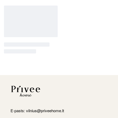
E-pasts:
vilnius@priveehome.lt