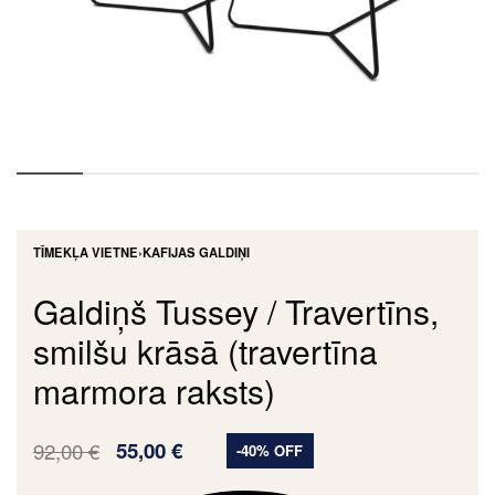
TĪMEKĻA VIETNE
›
KAFIJAS GALDIŅI
Galdiņš Tussey / Travertīns,
smilšu krāsā (travertīna
marmora raksts)
92,00
€
55,00
€
-40% OFF