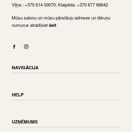
Viļņa : +370 614 00070; Klaipēda: +370 677 68642
Mūsu salonu un mūsu pārstāvju adreses un tālruņu
numurus atradīsiet
šeit
NAVIGĀCIJA
Shop
Checkout
HELP
Cart
My Account
Piegādes informācija
Preču atgriešana un apmaiņa
UZŅĒMUMS
Pasūtījuma statuss
Mēbeļu apkope