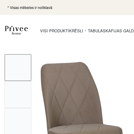
* Visas mēbeles ir noliktavā
VISI PRODUKTI
KRĒSLI
TABULAS
KAFIJAS GALD