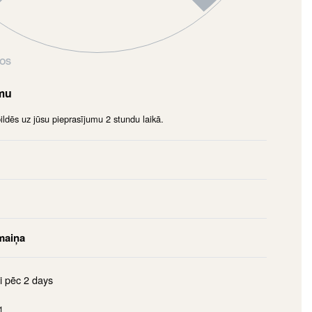
NOS
umu
dēs uz jūsu pieprasījumu 2 stundu laikā.
maiņa
i pēc
2 days
1