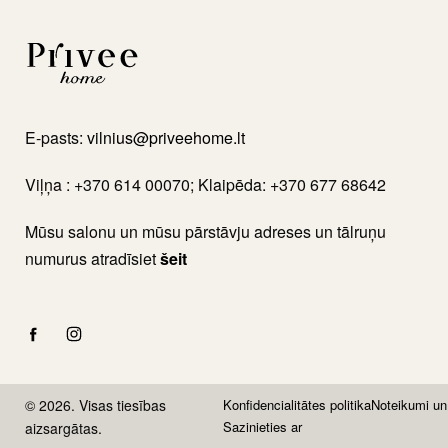
E-pasts:
vilnius@priveehome.lt
Viļņa : +370 614 00070; Klaipēda: +370 677 68642
Mūsu salonu un mūsu pārstāvju adreses un tālruņu
numurus atradīsiet
šeit
© 2026. Visas tiesības
Konfidencialitātes politika
Noteikumi un
Sazinieties ar
aizsargātas.