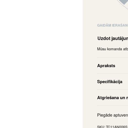
GAIDĀM IERAŠA
Uzdot jautāj
Mūsu komanda atbil
Apraksts
Specifikācija
Atgriešana un 
Piegāde aptuven
TC11AN006S