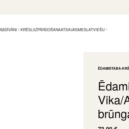
IŅI
DĪVĀNI / KRĒSLI
IZPĀRDOŠANA
ATSAUKSMES
LATVIEŠU
ĒDAMISTABA
›
KRĒ
Ēdami
Vika/
brūng
73,00
€