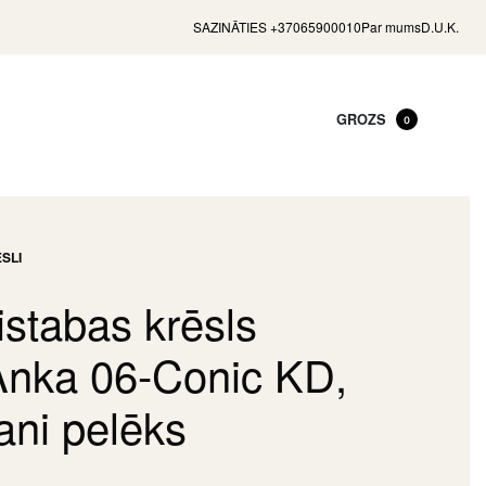
SAZINĀTIES +37065900010
Par mums
D.U.K.
GROZS
0
SLI
stabas krēsls
Anka 06-Conic KD,
ani pelēks