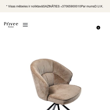
* Visas mēbeles ir noliktavā
SAZINĀTIES +37065900010
Par mums
D.U.K.
0