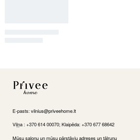
E-pasts:
vilnius@priveehome.lt
Viļņa : +370 614 00070; Klaipēda: +370 677 68642
Mūsu salonu un mūsu pārstāvju adreses un tālruņu