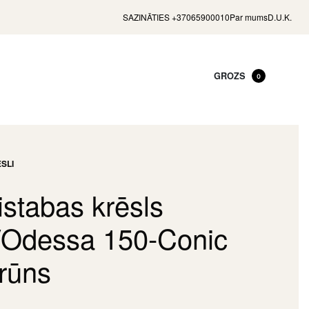
SAZINĀTIES +37065900010
Par mums
D.U.K.
GROZS
0
SLI
stabas krēsls
/Odessa 150-Conic
rūns