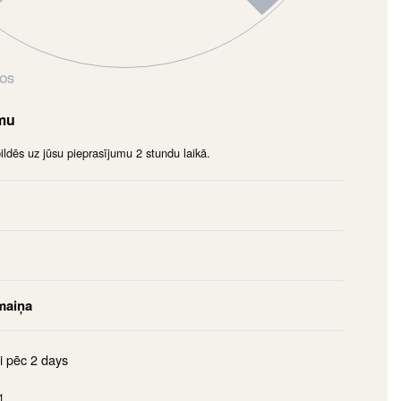
NOS
umu
dēs uz jūsu pieprasījumu 2 stundu laikā.
maiņa
i pēc
2 days
1