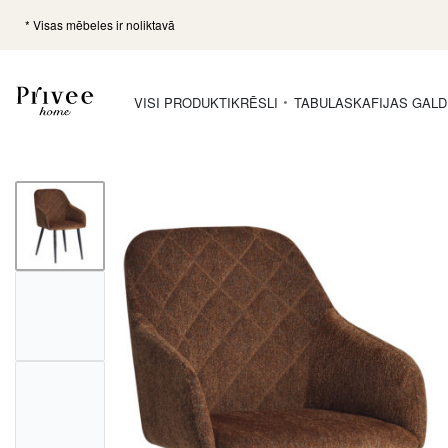
* Visas mēbeles ir noliktavā
VISI PRODUKTI
KRĒSLI
TABULAS
KAFIJAS GALD