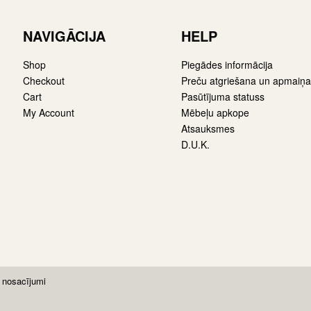
NAVIGĀCIJA
HELP
Shop
Piegādes informācija
Checkout
Preču atgriešana un apmaiņa
Cart
Pasūtījuma statuss
My Account
Mēbeļu apkope
Atsauksmes
D.U.K.
 nosacījumi