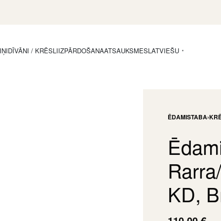
IŅI
DĪVĀNI / KRĒSLI
IZPĀRDOŠANA
ATSAUKSMES
LATVIEŠU
ĒDAMISTABA
›
KRĒ
Ēdami
Rarra
KD, B
110,00
€