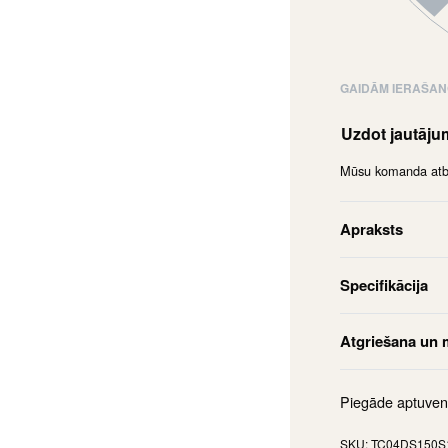
GAIDĀM IERAŠA
Uzdot jautāj
Mūsu komanda atbil
Apraksts
Specifikācija
Atgriešana un 
Piegāde aptuven
TC04DS150S