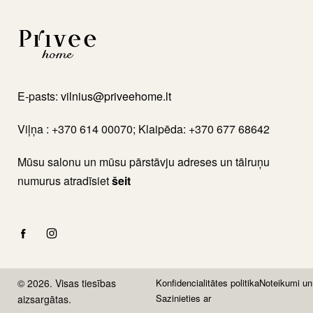
E-pasts:
vilnius@priveehome.lt
Viļņa : +370 614 00070; Klaipēda: +370 677 68642
Mūsu salonu un mūsu pārstāvju adreses un tālruņu
numurus atradīsiet
šeit
© 2026. Visas tiesības
Konfidencialitātes politika
Noteikumi un
Sazinieties ar
aizsargātas.