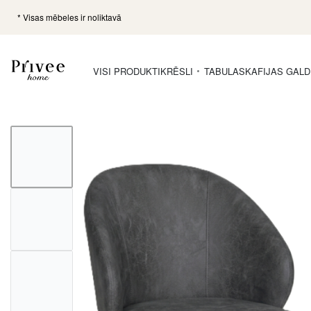
* Visas mēbeles ir noliktavā
VISI PRODUKTI
KRĒSLI
TABULAS
KAFIJAS GALD