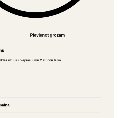
Pievienot grozam
umu
dēs uz jūsu pieprasījumu 2 stundu laikā.
maiņa