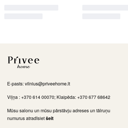
E-pasts:
vilnius@priveehome.lt
Viļņa : +370 614 00070; Klaipēda: +370 677 68642
Mūsu salonu un mūsu pārstāvju adreses un tālruņu
numurus atradīsiet
šeit