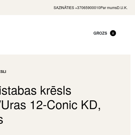
SAZINĀTIES +37065900010
Par mums
D.U.K.
GROZS
0
SLI
stabas krēsls
/Uras 12-Conic KD,
s