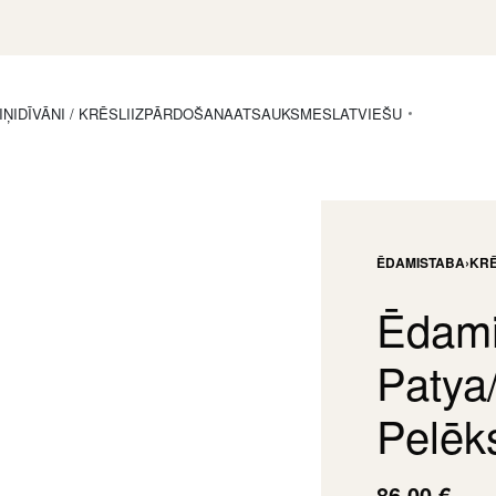
IŅI
DĪVĀNI / KRĒSLI
IZPĀRDOŠANA
ATSAUKSMES
LATVIEŠU
ĒDAMISTABA
›
KRĒ
Ēdami
Patya
Pelēk
86,00
€