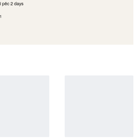
i pēc
2 days
1