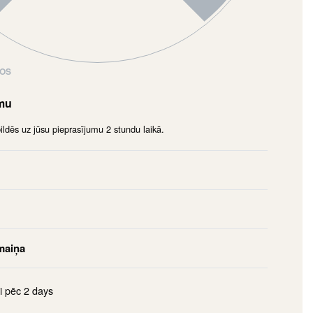
NOS
umu
dēs uz jūsu pieprasījumu 2 stundu laikā.
maiņa
i pēc
2 days