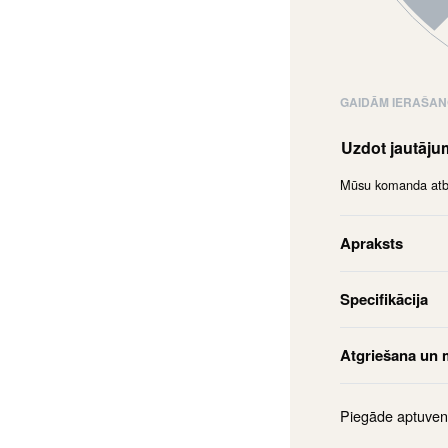
GAIDĀM IERAŠA
Uzdot jautāj
Mūsu komanda atbil
Apraksts
Specifikācija
Atgriešana un 
Piegāde aptuven