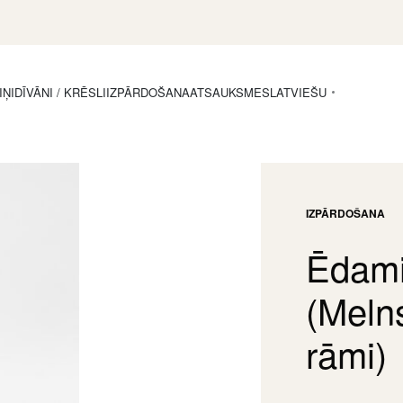
IŅI
DĪVĀNI / KRĒSLI
IZPĀRDOŠANA
ATSAUKSMES
LATVIEŠU
IZPĀRDOŠANA
Ēdami
(Meln
rāmi)