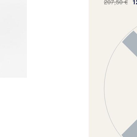
207,50
€
1