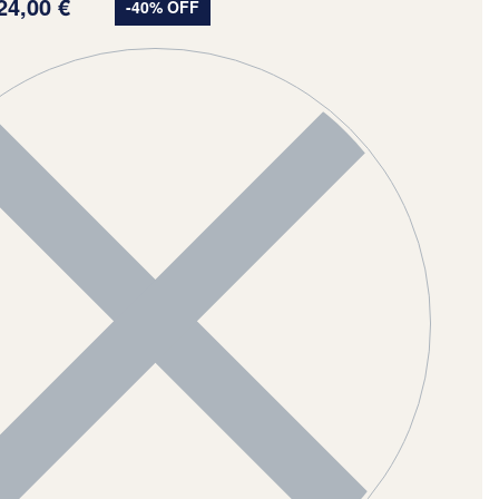
24,00
€
-40% OFF