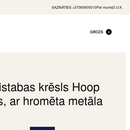
SAZINĀTIES +37065900010
Par mums
D.U.K.
GROZS
0
stabas krēsls Hoop
s, ar hromēta metāla