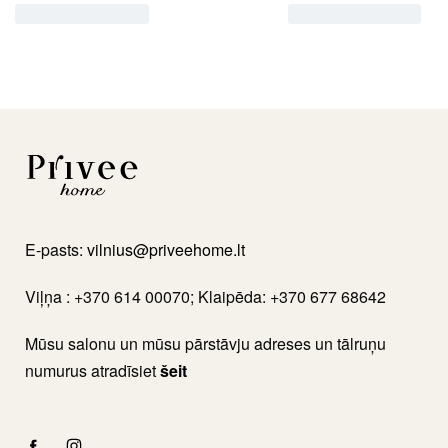
E-pasts:
vilnius@priveehome.lt
Viļņa : +370 614 00070; Klaipēda: +370 677 68642
Mūsu salonu un mūsu pārstāvju adreses un tālruņu
numurus atradīsiet
šeit