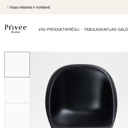
* Visas mēbeles ir noliktavā
VISI PRODUKTI
KRĒSLI
TABULAS
KAFIJAS GALD