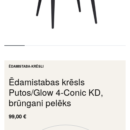
ĒDAMISTABA
›
KRĒSLI
Ēdamistabas krēsls
Putos/Glow 4-Conic KD,
brūngani pelēks
99,00
€