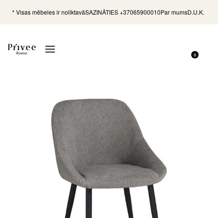
* Visas mēbeles ir noliktavā
SAZINĀTIES +37065900010
Par mums
D.U.K.
0