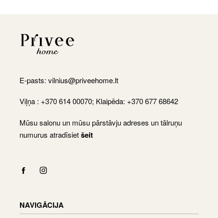
E-pasts:
vilnius@priveehome.lt
Viļņa : +370 614 00070; Klaipēda: +370 677 68642
Mūsu salonu un mūsu pārstāvju adreses un tālruņu
numurus atradīsiet
šeit
NAVIGĀCIJA