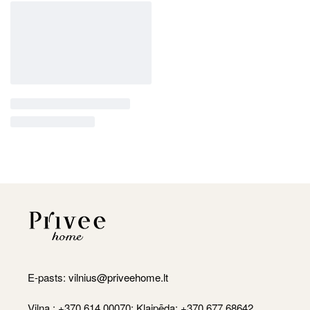
E-pasts:
vilnius@priveehome.lt
Viļņa : +370 614 00070; Klaipēda: +370 677 68642