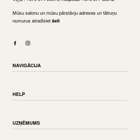
Mūsu salonu un mūsu pārstāvju adreses un tālruņu
numurus atradīsiet
šeit
NAVIGĀCIJA
Shop
Checkout
HELP
Cart
My Account
Piegādes informācija
Preču atgriešana un apmaiņa
UZŅĒMUMS
Pasūtījuma statuss
Mēbeļu apkope