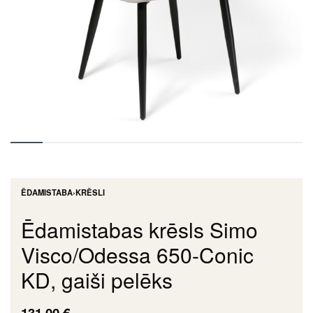
ĒDAMISTABA
›
KRĒSLI
Ēdamistabas krēsls Simo
Visco/Odessa 650-Conic
KD, gaiši pelēks
131,00
€