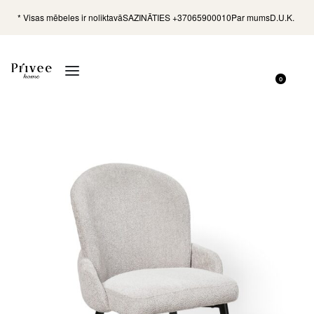
* Visas mēbeles ir noliktavā
SAZINĀTIES +37065900010
Par mums
D.U.K.
0