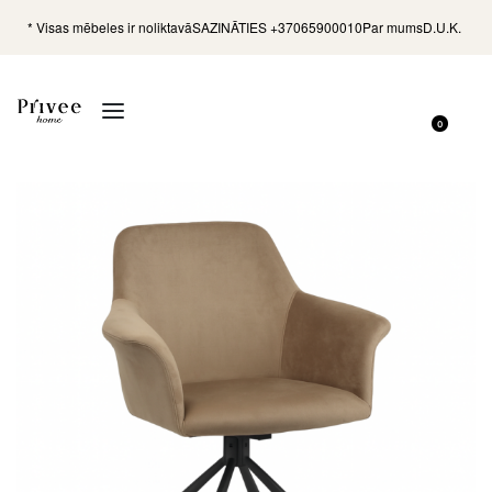
* Visas mēbeles ir noliktavā
SAZINĀTIES +37065900010
Par mums
D.U.K.
0