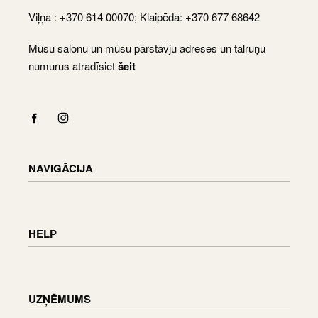
Viļņa : +370 614 00070; Klaipēda: +370 677 68642
Mūsu salonu un mūsu pārstāvju adreses un tālruņu
numurus atradīsiet
šeit
NAVIGĀCIJA
Shop
Checkout
HELP
Cart
My Account
Piegādes informācija
Preču atgriešana un apmaiņa
UZŅĒMUMS
Pasūtījuma statuss