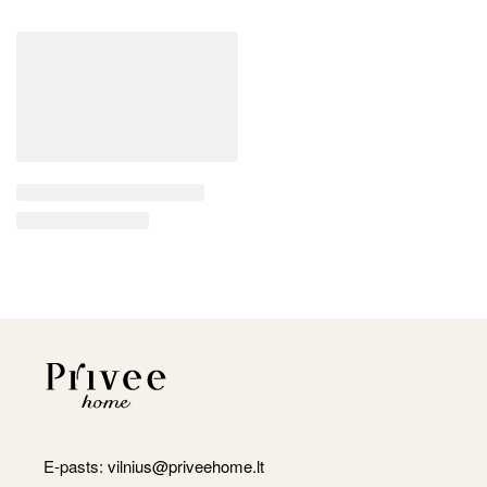
E-pasts:
vilnius@priveehome.lt