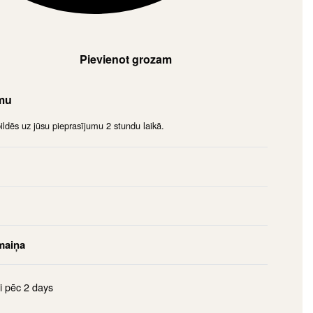
Pievienot grozam
umu
dēs uz jūsu pieprasījumu 2 stundu laikā.
maiņa
i pēc
2 days