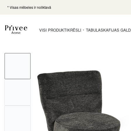
* Visas mēbeles ir noliktavā
VISI PRODUKTI
KRĒSLI
TABULAS
KAFIJAS GALD