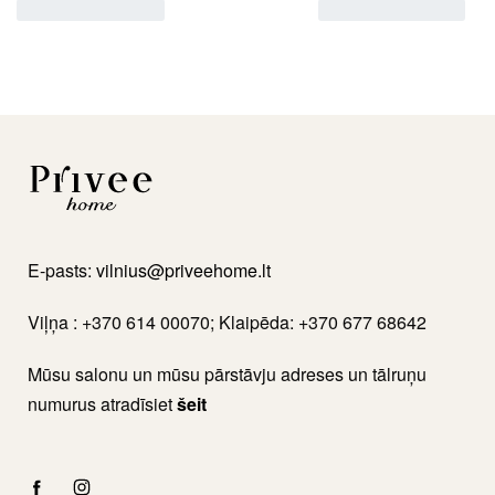
E-pasts:
vilnius@priveehome.lt
Viļņa : +370 614 00070; Klaipēda: +370 677 68642
Mūsu salonu un mūsu pārstāvju adreses un tālruņu
numurus atradīsiet
šeit