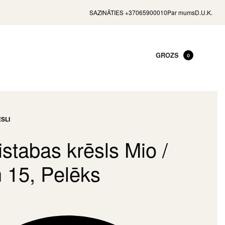
SAZINĀTIES +37065900010
Par mums
D.U.K.
GROZS
0
SLI
stabas krēsls Mio /
 15, Pelēks