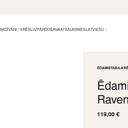
IŅI
DĪVĀNI / KRĒSLI
IZPĀRDOŠANA
ATSAUKSMES
LATVIEŠU
ĒDAMISTABA
›
KRĒ
Ēdami
Raven
119,00
€