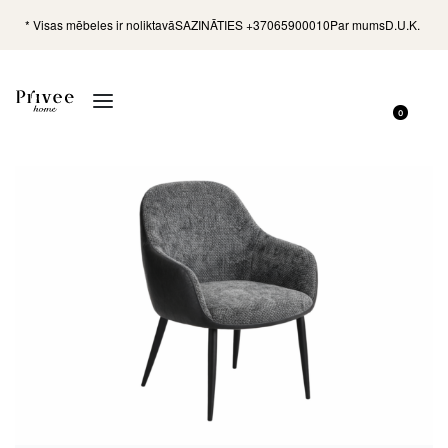
* Visas mēbeles ir noliktavā
SAZINĀTIES +37065900010
Par mums
D.U.K.
0