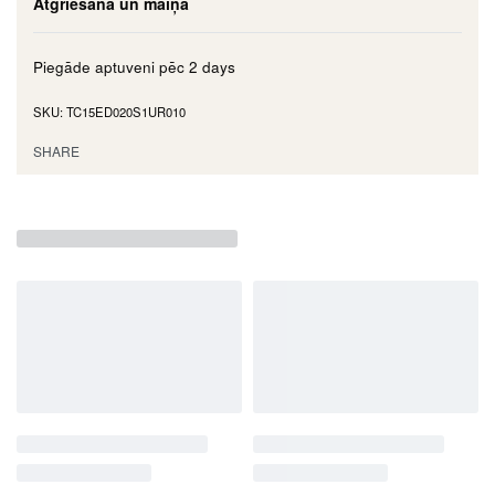
Atgriešana un maiņa
Piegāde aptuveni pēc
2 days
TC15ED020S1UR010
SHARE