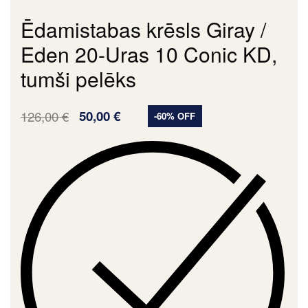
Ēdamistabas krēsls Giray /
Eden 20-Uras 10 Conic KD,
tumši pelēks
126,00
€
50,00
€
-60% OFF