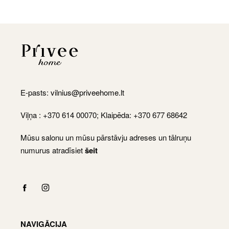
E-pasts:
vilnius@priveehome.lt
Viļņa : +370 614 00070; Klaipēda: +370 677 68642
Mūsu salonu un mūsu pārstāvju adreses un tālruņu
numurus atradīsiet
šeit
NAVIGĀCIJA