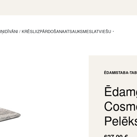
IŅI
DĪVĀNI / KRĒSLI
IZPĀRDOŠANA
ATSAUKSMES
LATVIEŠU
ĒDAMISTABA
›
TA
Ēdamg
Cosmo
Pelēk
627,00
€