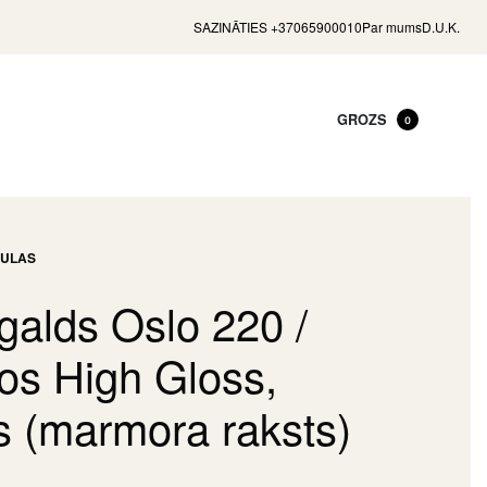
SAZINĀTIES +37065900010
Par mums
D.U.K.
GROZS
0
BULAS
alds Oslo 220 /
s High Gloss,
s (marmora raksts)