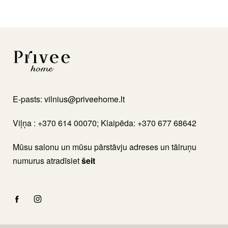
E-pasts:
vilnius@priveehome.lt
Viļņa : +370 614 00070; Klaipēda: +370 677 68642
Mūsu salonu un mūsu pārstāvju adreses un tālruņu
numurus atradīsiet
šeit