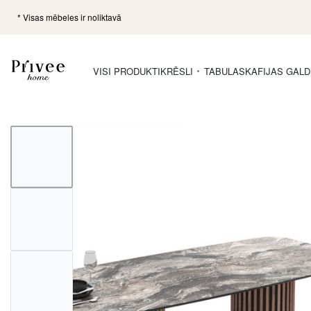
* Visas mēbeles ir noliktavā
VISI PRODUKTI
KRĒSLI
TABULAS
KAFIJAS GALD