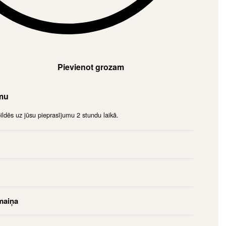
Pievienot grozam
umu
dēs uz jūsu pieprasījumu 2 stundu laikā.
maiņa