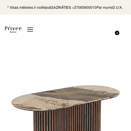
* Visas mēbeles ir noliktavā
SAZINĀTIES +37065900010
Par mums
D.U.K.
0