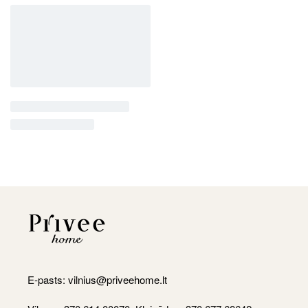
E-pasts:
vilnius@priveehome.lt