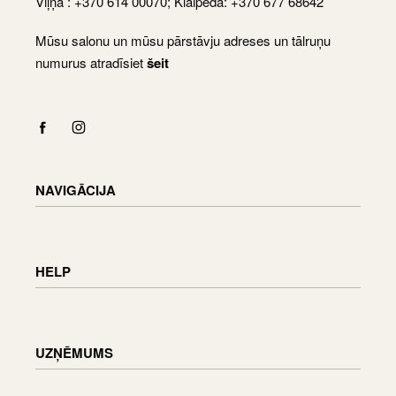
Viļņa : +370 614 00070; Klaipēda: +370 677 68642
Mūsu salonu un mūsu pārstāvju adreses un tālruņu
numurus atradīsiet
šeit
NAVIGĀCIJA
Shop
Checkout
HELP
Cart
My Account
Piegādes informācija
Preču atgriešana un apmaiņa
UZŅĒMUMS
Pasūtījuma statuss
Mēbeļu apkope