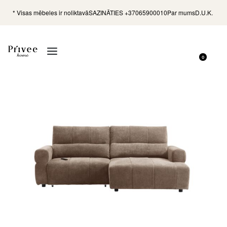
* Visas mēbeles ir noliktavā
SAZINĀTIES +37065900010
Par mums
D.U.K.
0