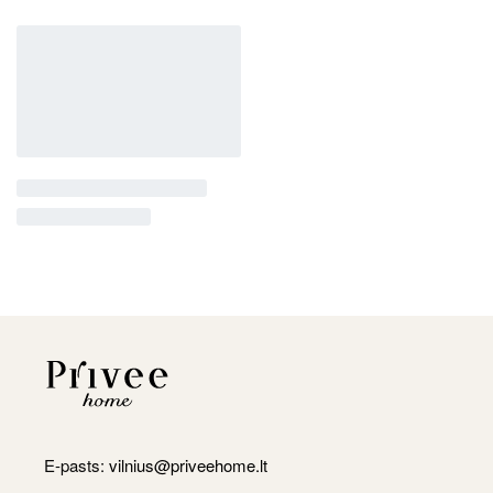
E-pasts:
vilnius@priveehome.lt