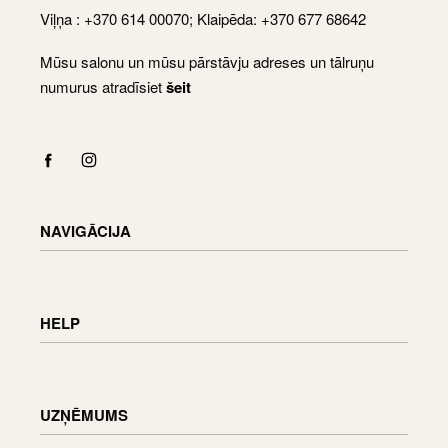
Viļņa : +370 614 00070; Klaipēda: +370 677 68642
Mūsu salonu un mūsu pārstāvju adreses un tālruņu
numurus atradīsiet
šeit
NAVIGĀCIJA
Shop
Checkout
HELP
Cart
My Account
Piegādes informācija
Preču atgriešana un apmaiņa
UZŅĒMUMS
Pasūtījuma statuss