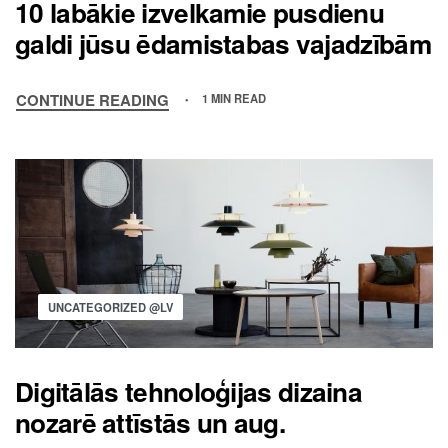
10 labākie izvelkamie pusdienu
galdi jūsu ēdamistabas vajadzībām
CONTINUE READING
1 MIN READ
UNCATEGORIZED @LV
Digitālās tehnoloģijas dizaina
nozarē attīstās un aug.