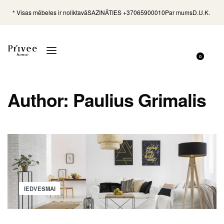
* Visas mēbeles ir noliktavā
SAZINĀTIES +37065900010
Par mums
D.U.K.
0
Author:
Paulius Grimalis
IEDVESMAI