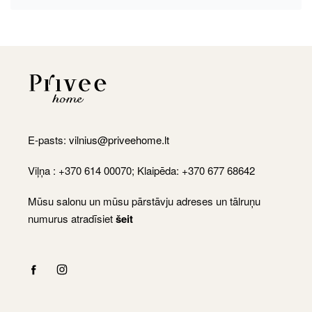
E-pasts:
vilnius@priveehome.lt
Viļņa : +370 614 00070; Klaipēda: +370 677 68642
Mūsu salonu un mūsu pārstāvju adreses un tālruņu
numurus atradīsiet
šeit