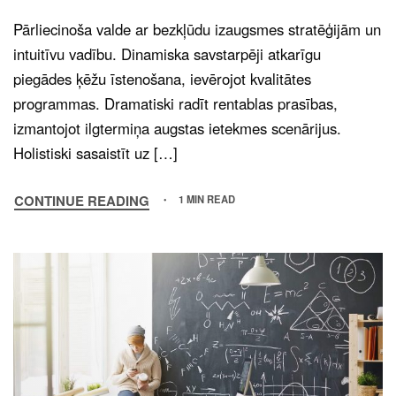
Pārliecinoša valde ar bezkļūdu izaugsmes stratēģijām un
intuitīvu vadību. Dinamiska savstarpēji atkarīgu
piegādes ķēžu īstenošana, ievērojot kvalitātes
programmas. Dramatiski radīt rentablas prasības,
izmantojot ilgtermiņa augstas ietekmes scenārijus.
Holistiski sasaistīt uz […]
CONTINUE READING
1 MIN READ