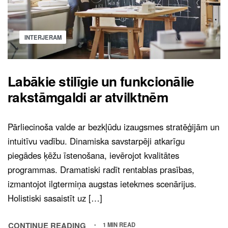
INTERJERAM
Labākie stilīgie un funkcionālie
rakstāmgaldi ar atvilktnēm
Pārliecinoša valde ar bezkļūdu izaugsmes stratēģijām un
intuitīvu vadību. Dinamiska savstarpēji atkarīgu
piegādes ķēžu īstenošana, ievērojot kvalitātes
programmas. Dramatiski radīt rentablas prasības,
izmantojot ilgtermiņa augstas ietekmes scenārijus.
Holistiski sasaistīt uz […]
CONTINUE READING
1 MIN READ